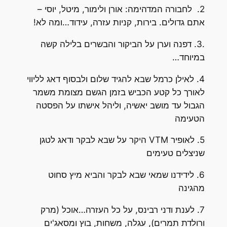
2. לחבורה המדהימה: אורן ולימור, מיטל, יוסי –
אתם גדולים. בירות, קניות עזרה, עידוד…ומה לא!
.3. דפנה וערן על הביקור והבשרים בלילה קשה
במיוחד…
4. לאילן כרמל שבא להגיד שלום ולבסוף דאג לליווי
לאורך כל קטע הכביש בזמן הגשם מצומת משמר
הגבול עד מושב יאשיה, וליהל אישתו על הפסטה
הטעימה
5. לאופיר VTM היקר על שבא לבקר ודאג לטגן
שניצלים טעימים
6. לידידנו שמאי שבא לבקר והביא מיץ סחוט
מהגינה
7. לענת ודני רבינס, על כל העזרה…אוכל (מרק
ורולדת תמרים), עגלה, משחות, בוץ ומסאג'ים