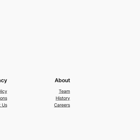
acy
About
licy
Team
ions
History
t Us
Careers