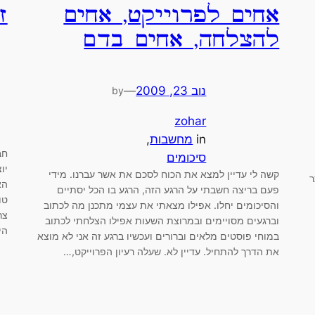
אחים לפרוייקט, אחים
ז
להצלחה, אחים בדם
נוב 23, 2009
—
by
zohar
in
מחשבות
, 
חב
סיכומים
יו
קשה לי עדיין למצא את הכוח לסכם את אשר עברנו. מידי
ר
הא
פעם בריצה חשבתי על הרגע הזה, הרגע בו הכל יסתיים
טו
והסיכומים יחלו. אפילו מצאתי את עצמי מתכנן מה לכתוב
צר
וברגעים מסויימים ובמרוצת השעות אפילו הצלחתי לכתוב
היו
במוחי פוסטים מלאים וברורים ועכשיו ברגע זה אני לא מוצא
את הדרך להתחיל. עדיין לא. שעלה רעיון הפרוייקט,…