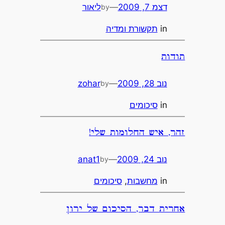
דצמ 7, 2009
—
ליאור
by
in
תקשורת ומדיה
תודות
נוב 28, 2009
—
zohar
by
in
סיכומים
זהר, איש החלומות שלי!‬
נוב 24, 2009
—
anat1
by
in
מחשבות
, 
סיכומים
אחרית דבר, הסיכום של ירון