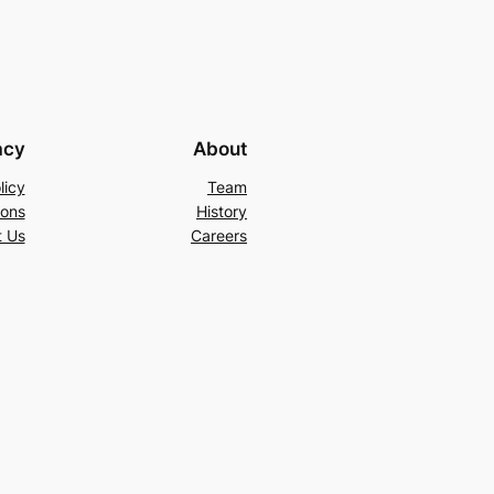
acy
About
licy
Team
ions
History
t Us
Careers