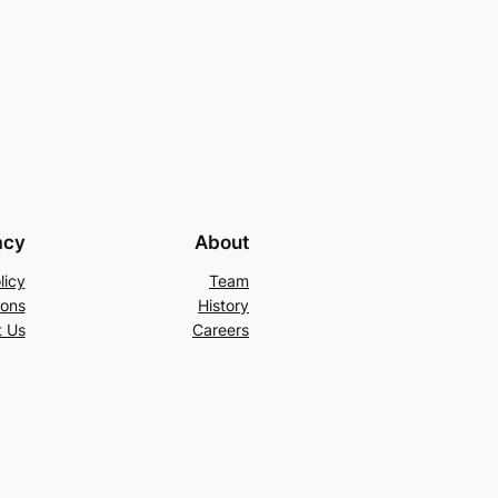
acy
About
licy
Team
ions
History
t Us
Careers