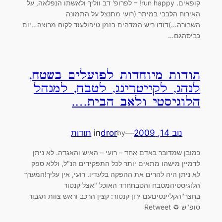
קופאים. run happy! – לפרופ' דב ווליך ולאשתו הנפלאה, על
האירוח הלבבי במיתר (רועי מתנצל על התמונה
השבורה…)דודו ריש המדהים בזמן טיפולעוד לקוח מרוצה…יום
כביסהגם…
תודות מיוחדות לפועלים בשטח,
לנהג, לקייטרינג, לטבח, למנהל
הלוגיסטי ולאב הבית….
נוב 14, 2009
—
dror
in
תודות
by
כמובן שמדובר באדם אחד – רועי – האיש והאגדה. לא ניתן
לדמיין מישהו מתאים יותר לכל התפקידים הנ"ל, וללא ספק
לא ניתן היה להרים את ההפקה בלעדיו. רועי, אין עליך!המערך
הלוגיסטיהמטבח והטבחחדר האוכל "אצל קנטור
בחצר"הקליינטיםעם ירון קנטור: קצין הרכב וראש צוות תגבור
סופ"ש ♻ Retweet